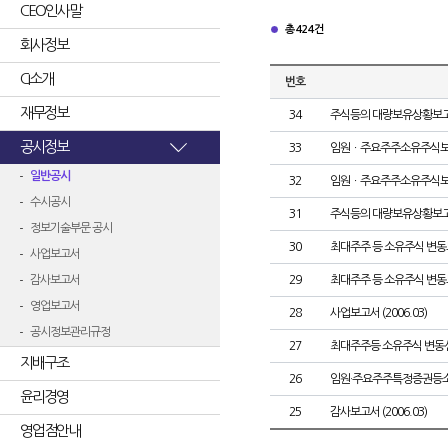
CEO인사말
총 424건
회사정보
CI소개
번호
재무정보
34
주식등의 대량보유상황보
공시정보
33
임원ㆍ주요주주소유주식
일반공시
32
임원ㆍ주요주주소유주식
수시공시
31
주식등의 대량보유상황보
정보기술부문 공시
30
최대주주 등 소유주식 변
사업보고서
감사보고서
29
최대주주 등 소유주식 변
영업보고서
28
사업보고서 (2006.03)
공시정보관리규정
27
최대주주등 소유주식 변동
지배구조
26
임원·주요주주특정증권등
윤리경영
25
감사보고서 (2006.03)
영업점안내