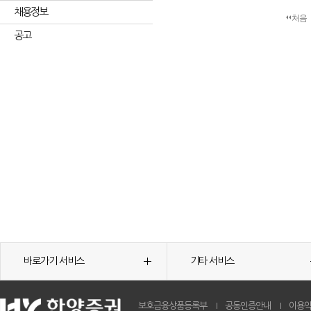
채용정보
처음
공고
바로가기 서비스
기타 서비스
보호금융상품등록부
공동인증안내
이용