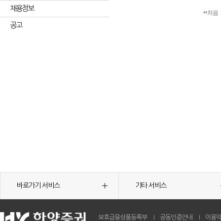
채용정보
처음
공고
바로가기 서비스
기타 서비스
보호금융상품등록부
공동인증안내
이용