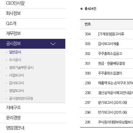
CEO인사말
총 424건
회사정보
CI소개
번호
재무정보
304
[기재정정]참고서류
공시정보
303
감사보고서제출
일반공시
302
주주총회소집공고
수시공시
301
현금ㆍ현물배당결정
정보기술부문 공시
300
주주총회소집결의
사업보고서
감사보고서
299
매출액 또는 손익구조 30%
영업보고서
298
결산실적공시예고(안내공시
공시정보관리규정
297
분기보고서 (2015.09)
지배구조
296
반기보고서 (2015.06)
윤리경영
295
주식등의대량보유상황보고
영업점안내