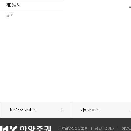
채용정보
공고
바로가기 서비스
기타 서비스
보호금융상품등록부
공동인증안내
이용