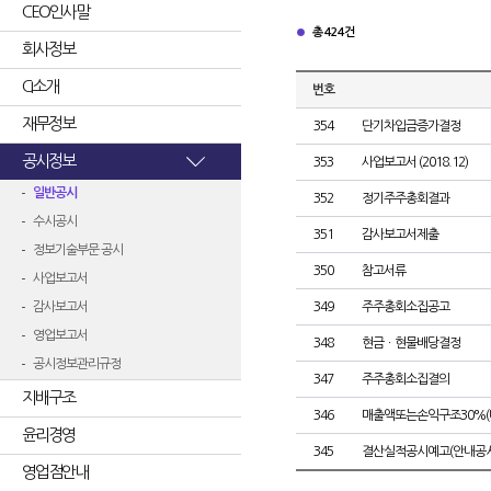
CEO인사말
총 424건
회사정보
CI소개
번호
재무정보
354
단기차입금증가결정
공시정보
353
사업보고서 (2018.12)
일반공시
352
정기주주총회결과
수시공시
351
감사보고서제출
정보기술부문 공시
350
참고서류
사업보고서
감사보고서
349
주주총회소집공고
영업보고서
348
현금ㆍ현물배당결정
공시정보관리규정
347
주주총회소집결의
지배구조
346
매출액또는손익구조30%(
윤리경영
345
결산실적공시예고(안내공시
영업점안내