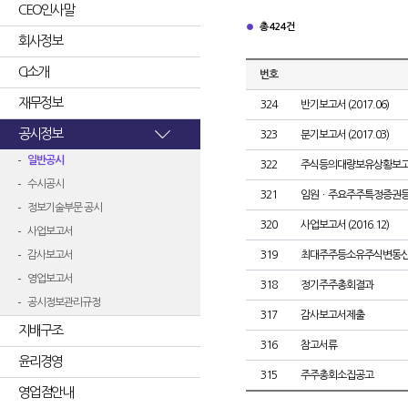
CEO인사말
총 424건
회사정보
CI소개
번호
재무정보
324
반기보고서 (2017.06)
공시정보
323
분기보고서 (2017.03)
일반공시
322
주식등의대량보유상황보고
수시공시
321
임원ㆍ주요주주특정증권
정보기술부문 공시
320
사업보고서 (2016.12)
사업보고서
감사보고서
319
최대주주등소유주식변동
영업보고서
318
정기주주총회결과
공시정보관리규정
317
감사보고서제출
지배구조
316
참고서류
윤리경영
315
주주총회소집공고
영업점안내