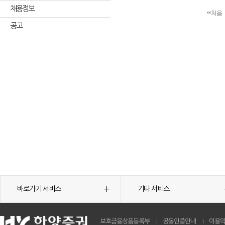
채용정보
처음
공고
바로가기 서비스
기타 서비스
보호금융상품등록부
공동인증안내
이용