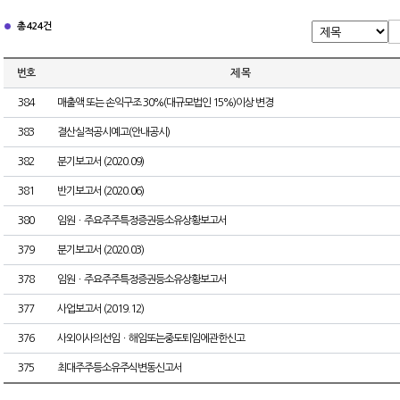
총 424건
번호
제 목
384
매출액 또는 손익구조 30%(대규모법인 15%)이상 변경
383
결산실적공시예고(안내공시)
382
분기보고서 (2020.09)
381
반기보고서 (2020.06)
380
임원ㆍ주요주주특정증권등소유상황보고서
379
분기보고서 (2020.03)
378
임원ㆍ주요주주특정증권등소유상황보고서
377
사업보고서 (2019.12)
376
사외이사의선임ㆍ해임또는중도퇴임에관한신고
375
최대주주등소유주식변동신고서