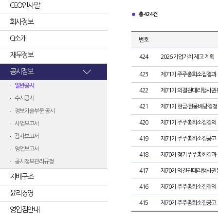
CEO인사말
총 424건
회사정보
CI소개
번호
재무정보
424
2026 기업가치 제고 계획
공시정보
423
제71기 주주총회소집결과
일반공시
422
제71기 의결권대리행사권
수시공시
421
제71기 현금·현물배당결정
정보기술부문 공시
420
제71기 주주총회소집결의
사업보고서
감사보고서
419
제71기 주주총회소집공고
영업보고서
418
제70기 정기주주총회결과
공시정보관리규정
417
제70기 의결권대리행사권
지배구조
416
제70기 주주총회소집결의
윤리경영
415
제70기 주주총회소집공고
영업점안내