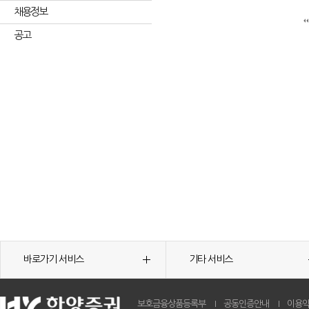
채용정보
공고
바로가기 서비스
기타 서비스
보호금융상품등록부
공동인증안내
이용