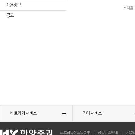
채용정보
처음
공고
바로가기 서비스
기타 서비스
보호금융상품등록부
공동인증안내
이용