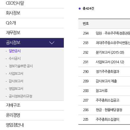
CEO인사말
총 424건
회사정보
CI소개
번호
재무정보
294
임원ㆍ주요주주특정증권
공시정보
293
최대주주등소유주식변동
일반공시
292
분기보고서 (2015.03)
수시공시
291
사업보고서 (2014.12)
정보기술부문 공시
290
정기주주총회결과
사업보고서
감사보고서
289
감사보고서 제출
영업보고서
288
참고서류
공시정보관리규정
287
주주총회소집공고
지배구조
286
현금ㆍ현물배당결정
윤리경영
285
주주총회소집결의
영업점안내