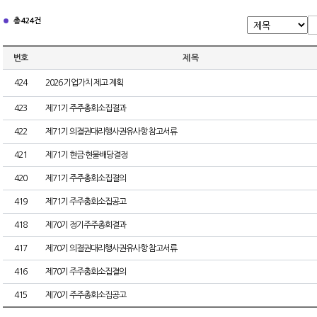
총 424건
번호
제 목
424
2026 기업가치 제고 계획
423
제71기 주주총회소집결과
422
제71기 의결권대리행사권유사항 참고서류
421
제71기 현금·현물배당결정
420
제71기 주주총회소집결의
419
제71기 주주총회소집공고
418
제70기 정기주주총회결과
417
제70기 의결권대리행사권유사항 참고서류
416
제70기 주주총회소집결의
415
제70기 주주총회소집공고