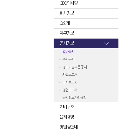
CEO인사말
회사정보
CI소개
재무정보
공시정보
일반공시
수시공시
정보기술부문 공시
사업보고서
감사보고서
영업보고서
공시정보관리규정
지배구조
윤리경영
영업점안내