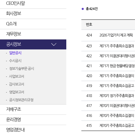
CEO인사말
총 424건
회사정보
CI소개
번호
재무정보
424
2026 기업가치 제고 계획
공시정보
423
제71기 주주총회소집결과
일반공시
422
제71기 의결권대리행사권
수시공시
421
제71기 현금·현물배당결정
정보기술부문 공시
420
제71기 주주총회소집결의
사업보고서
감사보고서
419
제71기 주주총회소집공고
영업보고서
418
제70기 정기주주총회결과
공시정보관리규정
417
제70기 의결권대리행사권
지배구조
416
제70기 주주총회소집결의
윤리경영
415
제70기 주주총회소집공고
영업점안내