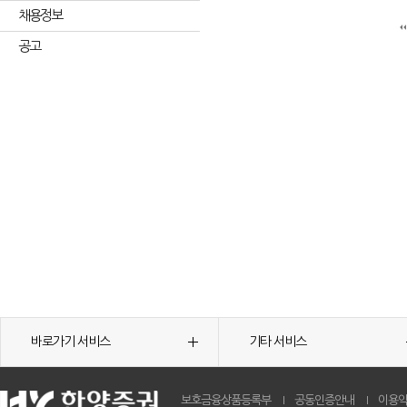
채용정보
공고
바로가기 서비스
기타 서비스
보호금융상품등록부
공동인증안내
이용