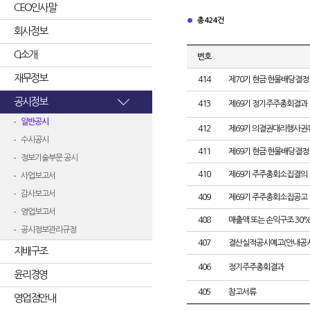
CEO인사말
총 424건
회사정보
CI소개
번호
재무정보
414
제70기 현금·현물배당결정
공시정보
413
제69기 정기주주총회결과
일반공시
412
제69기 의결권대리행사권
수시공시
411
제69기 현금·현물배당결정
정보기술부문 공시
410
제69기 주주총회소집결의
사업보고서
감사보고서
409
제69기 주주총회소집공고
영업보고서
408
매출액 또는 손익구조 30%
공시정보관리규정
407
결산실적공시예고(안내공시
지배구조
406
정기주주총회결과
윤리경영
405
참고서류
영업점안내