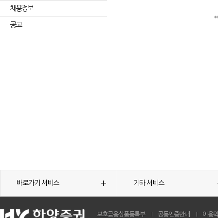
채용정보
공고
바로가기 서비스
기타 서비스
보호금융상품등록부
공동인증안내
이용