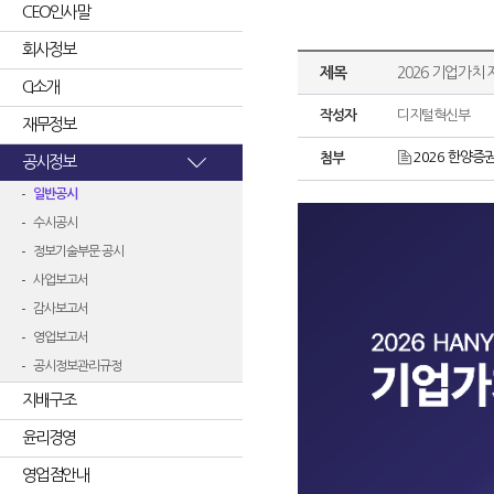
CEO인사말
회사정보
제목
2026 기업가치
CI소개
작성자
디지털혁신부
재무정보
2026 한양증
첨부
공시정보
일반공시
수시공시
정보기술부문 공시
사업보고서
감사보고서
영업보고서
공시정보관리규정
지배구조
윤리경영
영업점안내