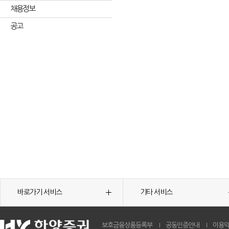
채용정보
공고
바로가기 서비스
기타 서비스
보호금융상품등록부
공동인증안내
이용