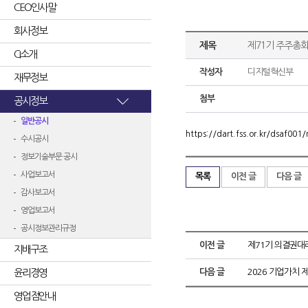
CEO인사말
회사정보
제목
제71기 주주총
CI소개
작성자
디지털혁신부
재무정보
첨부
공시정보
일반공시
https://dart.fss.or.kr/dsaf0
수시공시
정보기술부문 공시
사업보고서
목록
이전 글
다음 글
감사보고서
영업보고서
공시정보관리규정
이전 글
제71기 의결권
지배구조
윤리경영
다음 글
2026 기업가치 
영업점안내