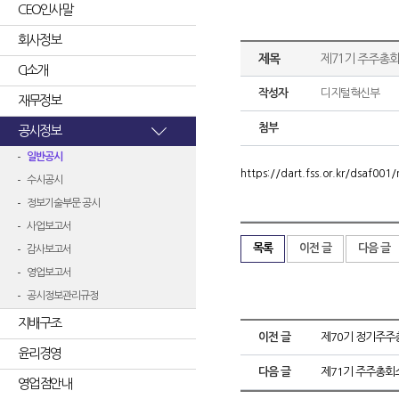
CEO인사말
회사정보
제목
제71기 주주총
CI소개
작성자
디지털혁신부
재무정보
첨부
공시정보
일반공시
https://dart.fss.or.kr/dsaf0
수시공시
정보기술부문 공시
사업보고서
목록
이전 글
다음 글
감사보고서
영업보고서
공시정보관리규정
지배구조
이전 글
제70기 정기주주
윤리경영
다음 글
제71기 주주총회
영업점안내