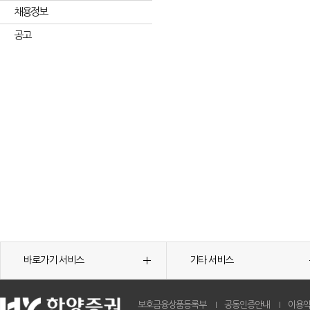
채용정보
공고
바로가기 서비스
기타 서비스
보호금융상품등록부
공동인증안내
이용