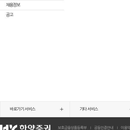
채용정보
공고
바로가기 서비스
기타 서비스
보호금융상품등록부
공동인증안내
이용