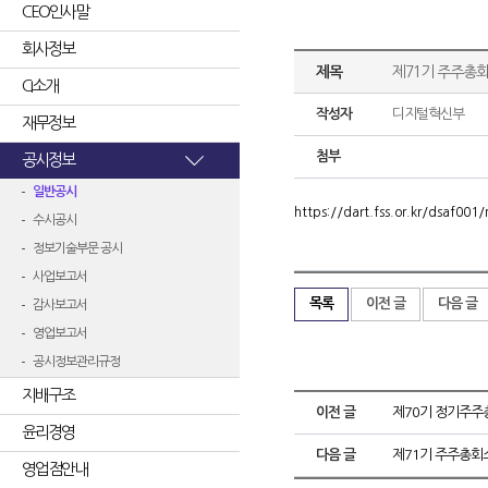
CEO인사말
회사정보
제목
제71기 주주총
CI소개
작성자
디지털혁신부
재무정보
첨부
공시정보
일반공시
https://dart.fss.or.kr/dsaf0
수시공시
정보기술부문 공시
사업보고서
목록
이전 글
다음 글
감사보고서
영업보고서
공시정보관리규정
지배구조
이전 글
제70기 정기주주
윤리경영
다음 글
제71기 주주총회
영업점안내