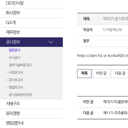
CEO인사말
회사정보
제목
제70기 정기주
CI소개
작성자
디지털혁신부
재무정보
첨부
공시정보
일반공시
https://dart.fss.or.kr/dsaf0
수시공시
정보기술부문 공시
사업보고서
목록
이전 글
다음 글
감사보고서
영업보고서
공시정보관리규정
이전 글
제70기 의결권
지배구조
윤리경영
다음 글
제71기 주주총회
영업점안내