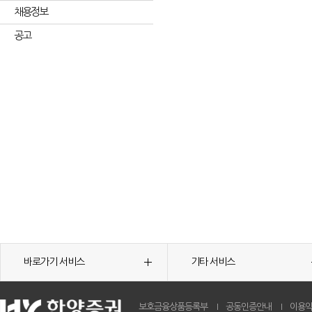
채용정보
공고
바로가기 서비스
기타 서비스
보호금융상품등록부
공동인증안내
이용