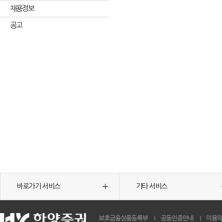
채용정보
공고
바로가기 서비스
기타 서비스
보호금융상품등록부
공동인증안내
이용