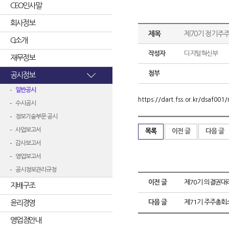
CEO인사말
회사정보
제목
제70기 정기주
CI소개
작성자
디지털혁신부
재무정보
첨부
공시정보
일반공시
https://dart.fss.or.kr/dsaf0
수시공시
정보기술부문 공시
사업보고서
목록
이전 글
다음 글
감사보고서
영업보고서
공시정보관리규정
이전 글
제70기 의결권
지배구조
윤리경영
다음 글
제71기 주주총회
영업점안내