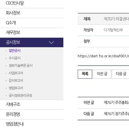
CEO인사말
회사정보
제목
제70기 의결권
CI소개
작성자
디지털혁신부
재무정보
첨부
공시정보
일반공시
https://dart.fss.or.kr/dsaf0
수시공시
정보기술부문 공시
사업보고서
목록
이전 글
다음 글
감사보고서
영업보고서
공시정보관리규정
이전 글
제70기 주주총회
지배구조
윤리경영
다음 글
제70기 정기주주
영업점안내