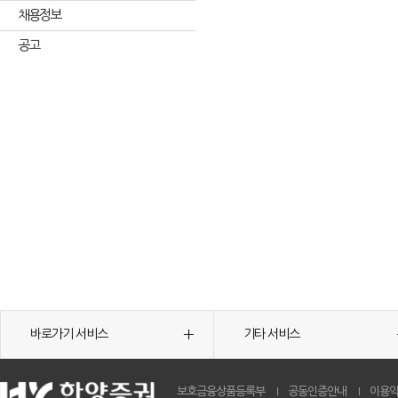
채용정보
공고
바로가기 서비스
기타 서비스
보호금융상품등록부
공동인증안내
이용