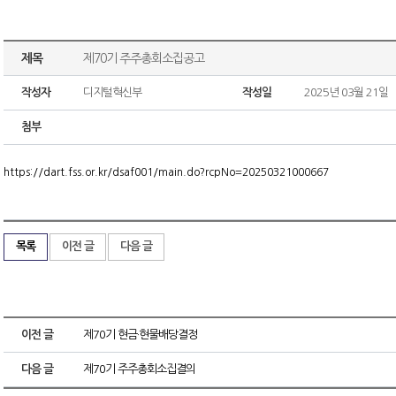
제목
제70기 주주총회소집공고
작성자
디지털혁신부
작성일
2025년 03월 21일
첨부
https://dart.fss.or.kr/dsaf001/main.do?rcpNo=20250321000667
목록
이전 글
다음 글
이전 글
제70기 현금·현물배당결정
다음 글
제70기 주주총회소집결의