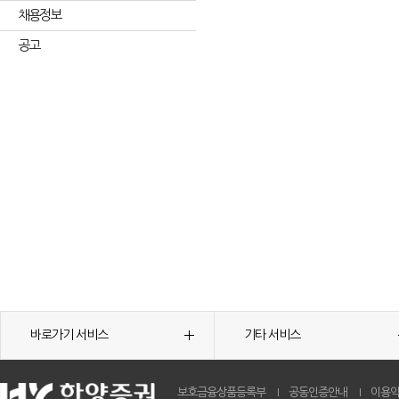
채용정보
공고
바로가기 서비스
기타 서비스
보호금융상품등록부
공동인증안내
이용