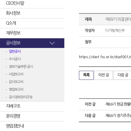
CEO인사말
회사정보
제목
제69기 의결권
CI소개
작성자
디지털혁신부
재무정보
첨부
공시정보
일반공시
https://dart.fss.or.kr/dsaf0
수시공시
정보기술부문 공시
사업보고서
목록
이전 글
다음 글
감사보고서
영업보고서
공시정보관리규정
이전 글
제69기 현금·현
지배구조
윤리경영
다음 글
제69기 정기주주
영업점안내