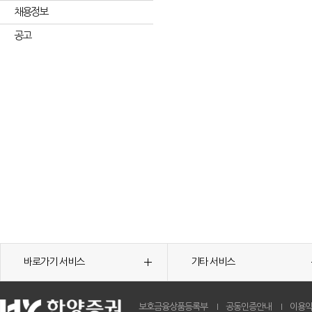
채용정보
공고
바로가기 서비스
기타 서비스
보호금융상품등록부
공동인증안내
이용