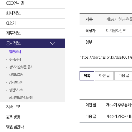
CEO인사말
회사정보
제목
제69기 현금·
CI소개
작성자
디지털혁신부
재무정보
첨부
공시정보
일반공시
https://dart.fss.or.kr/dsaf0
수시공시
정보기술부문 공시
사업보고서
목록
이전 글
다음 글
감사보고서
영업보고서
공시정보관리규정
이전 글
제69기 주주총회
지배구조
윤리경영
다음 글
제69기 의결권
영업점안내