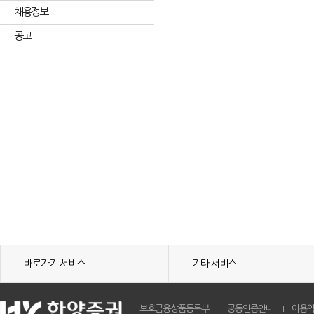
채용정보
공고
바로가기 서비스
기타 서비스
보호금융상품등록부
공동인증안내
이용