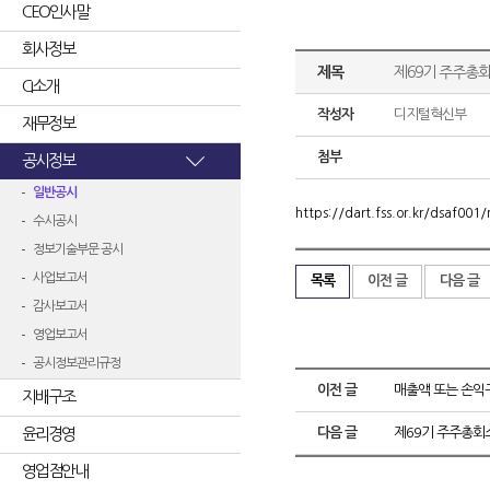
CEO인사말
회사정보
제목
제69기 주주총
CI소개
작성자
디지털혁신부
재무정보
첨부
공시정보
일반공시
https://dart.fss.or.kr/dsaf0
수시공시
정보기술부문 공시
사업보고서
목록
이전 글
다음 글
감사보고서
영업보고서
공시정보관리규정
이전 글
매출액 또는 손익
지배구조
윤리경영
다음 글
제69기 주주총회
영업점안내