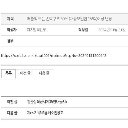
제목
매출액 또는 손익구조 30%(대규모법인 15%)이상 변경
작성자
디지털혁신부
작성일
2024년 01월 31일
첨부
https://dart.fss.or.kr/dsaf001/main.do?rcpNo=20240131800642
목록
이전 글
다음 글
이전 글
결산실적공시예고(안내공시)
다음 글
제69기 주주총회소집공고