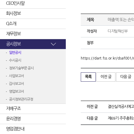
CEO인사말
회사정보
제목
매출액 또는 손익
CI소개
작성자
디지털혁신부
재무정보
첨부
공시정보
일반공시
https://dart.fss.or.kr/dsaf0
수시공시
정보기술부문 공시
사업보고서
목록
이전 글
다음 글
감사보고서
영업보고서
공시정보관리규정
이전 글
결산실적공시예고
지배구조
윤리경영
다음 글
제69기 주주총회
영업점안내