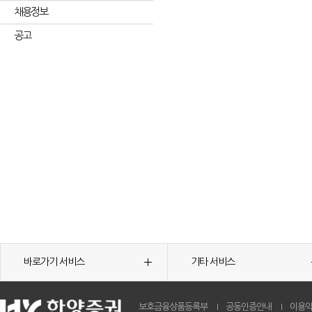
채용정보
공고
바로가기 서비스
기타 서비스
보호금융상품등록부
공동인증안내
이용