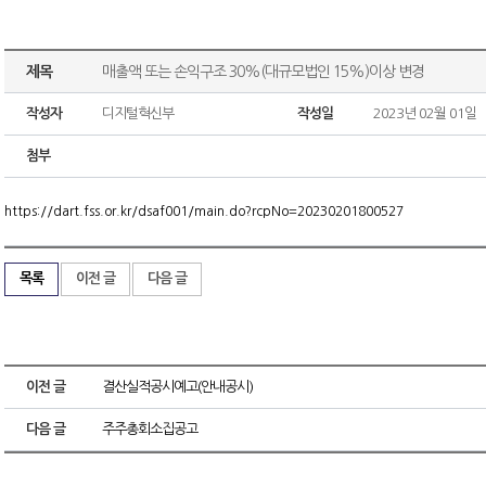
제목
매출액 또는 손익구조 30%(대규모법인 15%)이상 변경
작성자
디지털혁신부
작성일
2023년 02월 01일
첨부
https://dart.fss.or.kr/dsaf001/main.do?rcpNo=20230201800527
목록
이전 글
다음 글
이전 글
결산실적공시예고(안내공시)
다음 글
주주총회소집공고