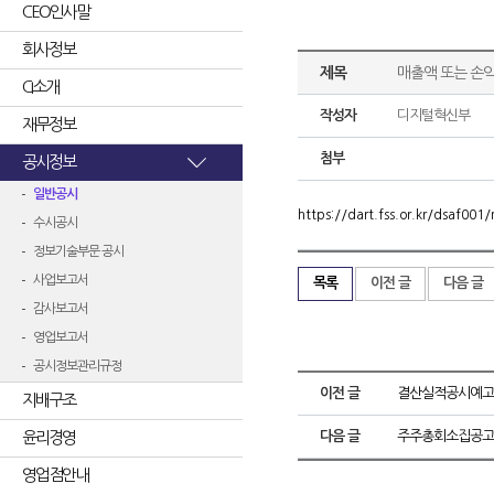
CEO인사말
회사정보
제목
매출액 또는 손익
CI소개
작성자
디지털혁신부
재무정보
첨부
공시정보
일반공시
https://dart.fss.or.kr/dsaf0
수시공시
정보기술부문 공시
사업보고서
목록
이전 글
다음 글
감사보고서
영업보고서
공시정보관리규정
이전 글
결산실적공시예고
지배구조
윤리경영
다음 글
주주총회소집공고
영업점안내