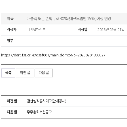
제목
매출액 또는 손익구조 30%(대규모법인 15%)이상 변경
작성자
디지털혁신부
작성일
2023년 02월 01일
첨부
https://dart.fss.or.kr/dsaf001/main.do?rcpNo=20230201800527
목록
이전 글
다음 글
이전 글
결산실적공시예고(안내공시)
다음 글
주주총회소집공고