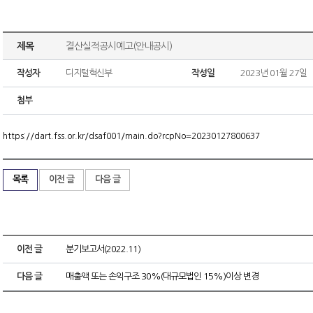
제목
결산실적공시예고(안내공시)
작성자
디지털혁신부
작성일
2023년 01월 27일
첨부
https://dart.fss.or.kr/dsaf001/main.do?rcpNo=20230127800637
목록
이전 글
다음 글
이전 글
분기보고서(2022.11)
다음 글
매출액 또는 손익구조 30%(대규모법인 15%)이상 변경