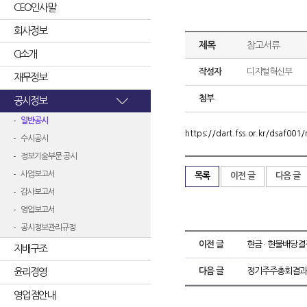
CEO인사말
회사정보
제목
참고서류
CI소개
작성자
디지털혁신부
재무정보
첨부
공시정보
일반공시
https://dart.fss.or.kr/dsaf0
수시공시
정보기술부문 공시
사업보고서
목록
이전 글
다음 글
감사보고서
영업보고서
공시정보관리규정
이전 글
현금 · 현물배당결
지배구조
윤리경영
다음 글
정기주주총회결과
영업점안내