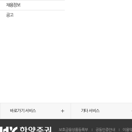
채용정보
공고
바로가기 서비스
기타 서비스
보호금융상품등록부
공동인증안내
이용