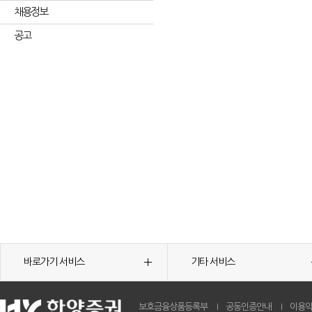
채용정보
공고
바로가기 서비스
기타 서비스
보호금융상품등록부
공동인증안내
이용