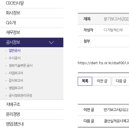
CEO인사말
회사정보
제목
분기보고서(2022
CI소개
작성자
디지털혁신부
재무정보
첨부
공시정보
일반공시
수시공시
https://dart.fss.or.kr/dsaf0
정보기술부문 공시
사업보고서
감사보고서
목록
이전 글
다음 글
영업보고서
공시정보관리규정
지배구조
이전 글
반기보고서(2022.
윤리경영
다음 글
결산실적공시예고
영업점안내