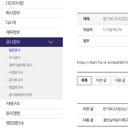
CEO인사말
회사정보
제목
분기보고서(2022
CI소개
작성자
디지털혁신부
재무정보
첨부
공시정보
일반공시
수시공시
https://dart.fss.or.kr/dsaf0
정보기술부문 공시
사업보고서
감사보고서
목록
이전 글
다음 글
영업보고서
공시정보관리규정
지배구조
이전 글
반기보고서(2022.
윤리경영
다음 글
결산실적공시예고
영업점안내