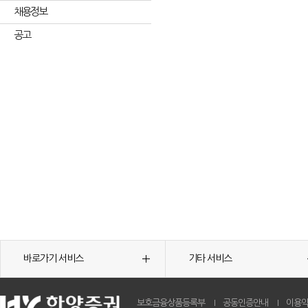
채용정보
공고
바로가기 서비스
기타 서비스
보호금융상품등록부
공동인증안내
이용