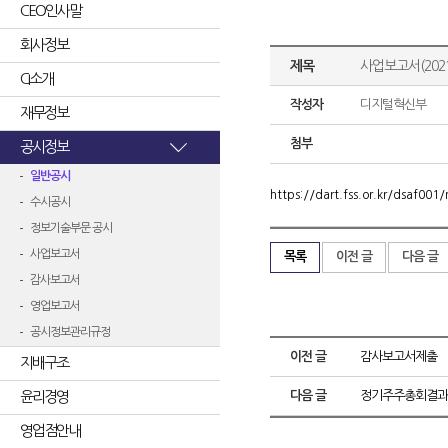
CEO인사말
회사정보
제목
사업보고서(2021
CI소개
작성자
디지털혁신부
재무정보
첨부
공시정보
일반공시
https://dart.fss.or.kr/dsaf0
수시공시
정보기술부문 공시
사업보고서
목록
이전 글
다음 글
감사보고서
영업보고서
공시정보관리규정
이전 글
감사보고서제출
지배구조
윤리경영
다음 글
정기주주총회결과
영업점안내