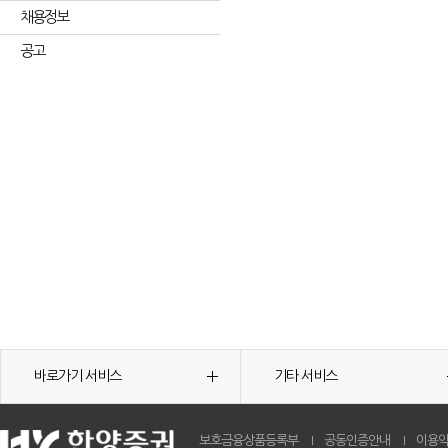
채용정보
공고
바로가기 서비스
기타 서비스
보호금융상품등록부
공동인증안내
이용