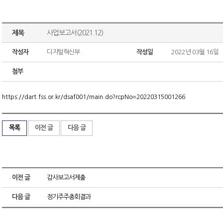
제목
사업보고서(2021.12)
작성자
디지털혁신부
작성일
2022년 03월 16일
첨부
https://dart.fss.or.kr/dsaf001/main.do?rcpNo=20220315001266
목록
이전 글
다음 글
이전 글
감사보고서제출
다음 글
정기주주총회결과