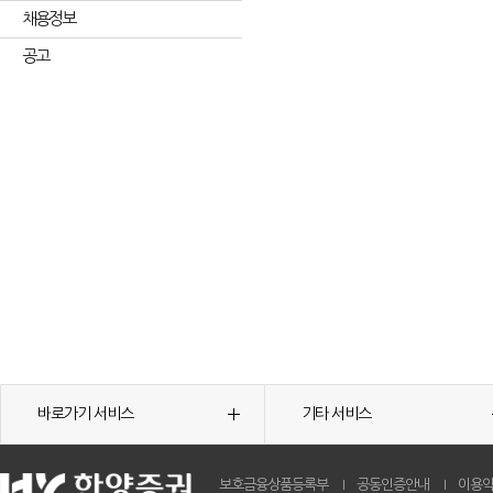
채용정보
공고
바로가기 서비스
기타 서비스
보호금융상품등록부
공동인증안내
이용