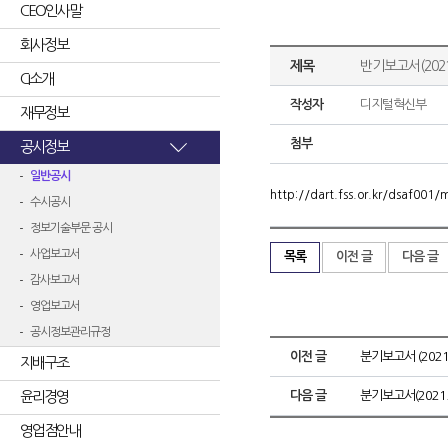
CEO인사말
회사정보
제목
반기보고서(2021
CI소개
작성자
디지털혁신부
재무정보
첨부
공시정보
일반공시
http://dart.fss.or.kr/dsaf00
수시공시
정보기술부문 공시
사업보고서
목록
이전 글
다음 글
감사보고서
영업보고서
공시정보관리규정
이전 글
분기보고서 (2021.
지배구조
윤리경영
다음 글
분기보고서(2021.
영업점안내