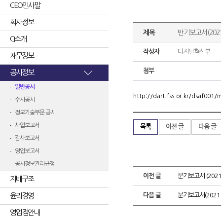
CEO인사말
회사정보
제목
반기보고서(2021
CI소개
작성자
디지털혁신부
재무정보
첨부
공시정보
일반공시
http://dart.fss.or.kr/dsaf00
수시공시
정보기술부문 공시
사업보고서
목록
이전 글
다음 글
감사보고서
영업보고서
공시정보관리규정
이전 글
분기보고서 (2021.
지배구조
윤리경영
다음 글
분기보고서(2021.
영업점안내