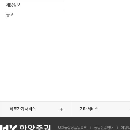
채용정보
공고
바로가기 서비스
기타 서비스
보호금융상품등록부
공동인증안내
이용