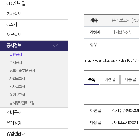
CEO인사말
회사정보
제목
분기보고서 (2021
CI소개
작성자
디지털혁신부
재무정보
첨부
공시정보
일반공시
http://dart.fss.or.kr/dsaf00
수시공시
정보기술부문 공시
사업보고서
목록
이전 글
다음 글
감사보고서
영업보고서
공시정보관리규정
이전 글
정기주주총회결과
지배구조
윤리경영
다음 글
반기보고서(2021.
영업점안내