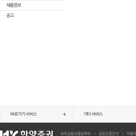
채용정보
공고
바로가기 서비스
기타 서비스
보호금융상품등록부
공동인증안내
이용