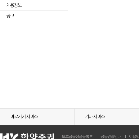
채용정보
공고
바로가기 서비스
기타 서비스
보호금융상품등록부
공동인증안내
이용