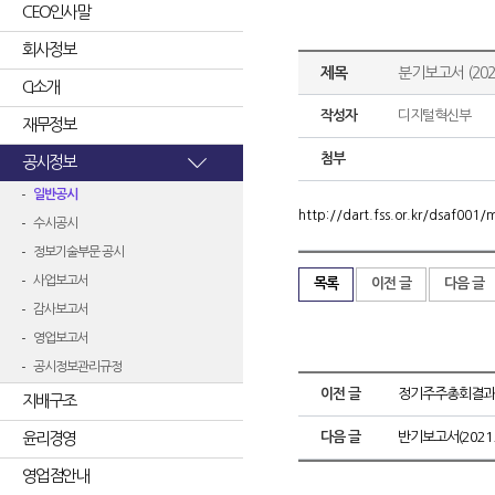
CEO인사말
회사정보
제목
분기보고서 (2021
CI소개
작성자
디지털혁신부
재무정보
첨부
공시정보
일반공시
http://dart.fss.or.kr/dsaf00
수시공시
정보기술부문 공시
사업보고서
목록
이전 글
다음 글
감사보고서
영업보고서
공시정보관리규정
이전 글
정기주주총회결과
지배구조
윤리경영
다음 글
반기보고서(2021.
영업점안내