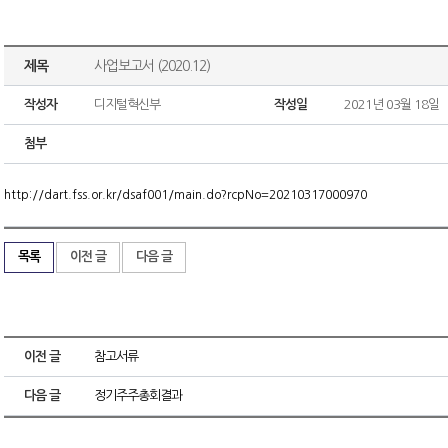
제목
사업보고서 (2020.12)
작성자
디지털혁신부
작성일
2021년 03월 18일
첨부
http://dart.fss.or.kr/dsaf001/main.do?rcpNo=20210317000970
목록
이전 글
다음 글
이전 글
참고서류
다음 글
정기주주총회결과