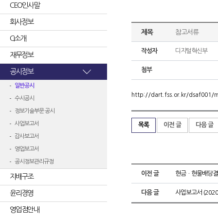
CEO인사말
회사정보
제목
참고서류
CI소개
작성자
디지털혁신부
재무정보
첨부
공시정보
일반공시
http://dart.fss.or.kr/dsaf00
수시공시
정보기술부문 공시
사업보고서
목록
이전 글
다음 글
감사보고서
영업보고서
공시정보관리규정
이전 글
현금ㆍ현물배당결
지배구조
윤리경영
다음 글
사업보고서 (2020.
영업점안내