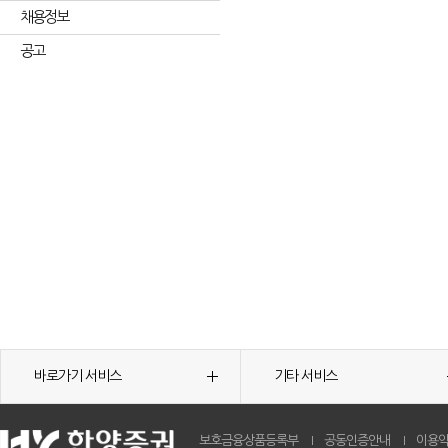
채용정보
공고
바로가기 서비스
기타 서비스
보호금융상품등록부
공동인증안내
이용