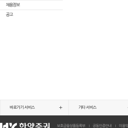
채용정보
공고
바로가기 서비스
기타 서비스
보호금융상품등록부
공동인증안내
이용