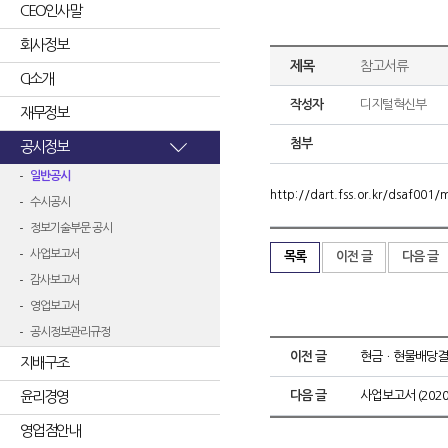
CEO인사말
회사정보
제목
참고서류
CI소개
작성자
디지털혁신부
재무정보
첨부
공시정보
일반공시
http://dart.fss.or.kr/dsaf00
수시공시
정보기술부문 공시
사업보고서
목록
이전 글
다음 글
감사보고서
영업보고서
공시정보관리규정
이전 글
현금ㆍ현물배당결
지배구조
윤리경영
다음 글
사업보고서 (2020.
영업점안내