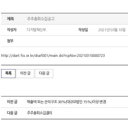
제목
주주총회소집공고
작성자
디지털혁신부
작성일
2021년 03월 10일
첨부
http://dart.fss.or.kr/dsaf001/main.do?rcpNo=20210310000723
목록
이전 글
다음 글
이전 글
매출액 또는 손익구조 30%(대규모법인 15%)이상 변경
다음 글
주주총회소집결의