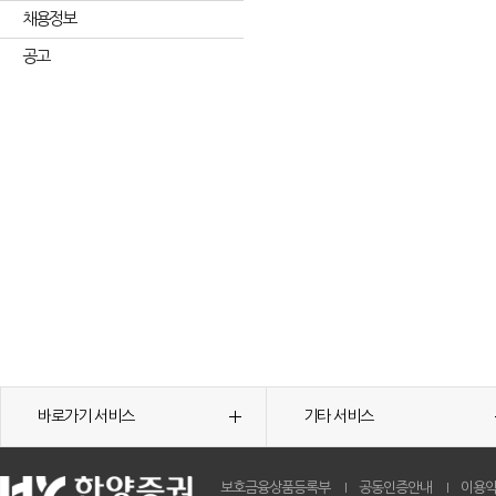
채용정보
공고
바로가기 서비스
기타 서비스
보호금융상품등록부
공동인증안내
이용