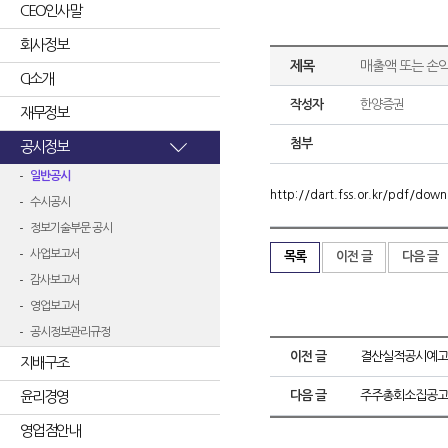
CEO인사말
회사정보
제목
매출액 또는 손익
CI소개
작성자
한양증권
재무정보
첨부
공시정보
일반공시
http://dart.fss.or.kr/pdf/d
수시공시
정보기술부문 공시
사업보고서
목록
이전 글
다음 글
감사보고서
영업보고서
공시정보관리규정
이전 글
결산실적공시예고
지배구조
윤리경영
다음 글
주주총회소집공고
영업점안내