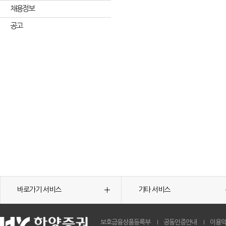
채용정보
공고
바로가기 서비스
기타 서비스
보호금융상품등록부
공동인증안내
이용