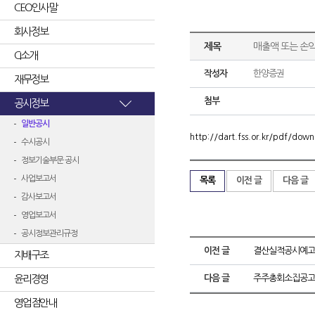
CEO인사말
회사정보
제목
매출액 또는 손익
CI소개
작성자
한양증권
재무정보
첨부
공시정보
일반공시
http://dart.fss.or.kr/pdf/d
수시공시
정보기술부문 공시
사업보고서
목록
이전 글
다음 글
감사보고서
영업보고서
공시정보관리규정
이전 글
결산실적공시예고
지배구조
윤리경영
다음 글
주주총회소집공고
영업점안내