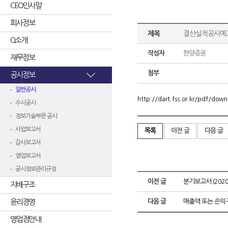
CEO인사말
회사정보
제목
결산실적공시예고
CI소개
작성자
한양증권
재무정보
첨부
공시정보
일반공시
http://dart.fss.or.kr/pdf/d
수시공시
정보기술부문 공시
사업보고서
목록
이전 글
다음 글
감사보고서
영업보고서
공시정보관리규정
이전 글
분기보고서 (2020.
지배구조
윤리경영
다음 글
매출액 또는 손익
영업점안내