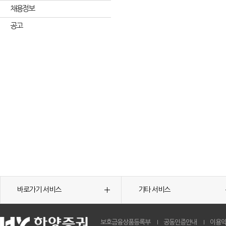
채용정보
공고
바로가기 서비스
기타 서비스
보호금융상품등록부
공동인증안내
이용