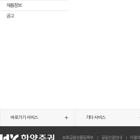
채용정보
공고
바로가기 서비스
기타 서비스
보호금융상품등록부
공동인증안내
이용