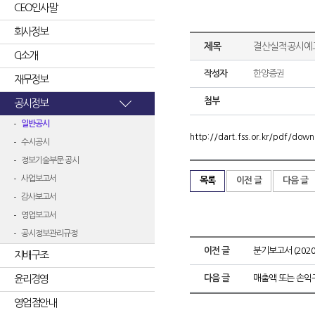
CEO인사말
회사정보
제목
결산실적공시예고
CI소개
작성자
한양증권
재무정보
첨부
공시정보
일반공시
http://dart.fss.or.kr/pdf/d
수시공시
정보기술부문 공시
사업보고서
목록
이전 글
다음 글
감사보고서
영업보고서
공시정보관리규정
이전 글
분기보고서 (2020.
지배구조
윤리경영
다음 글
매출액 또는 손익
영업점안내