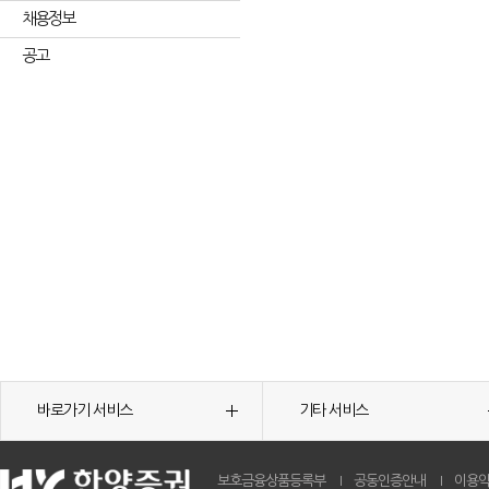
채용정보
공고
바로가기 서비스
기타 서비스
보호금융상품등록부
공동인증안내
이용