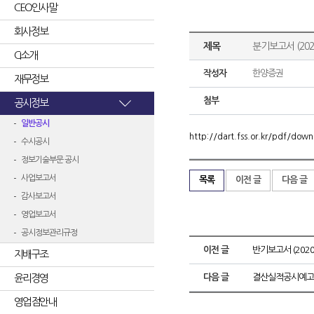
CEO인사말
회사정보
제목
분기보고서 (2020
CI소개
작성자
한양증권
재무정보
첨부
공시정보
일반공시
http://dart.fss.or.kr/pdf/d
수시공시
정보기술부문 공시
사업보고서
목록
이전 글
다음 글
감사보고서
영업보고서
공시정보관리규정
이전 글
반기보고서 (2020.
지배구조
윤리경영
다음 글
결산실적공시예고
영업점안내