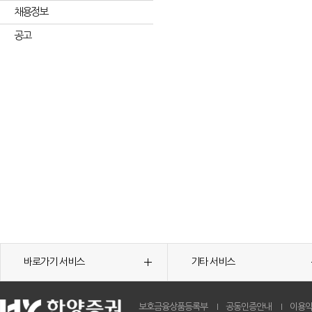
채용정보
공고
바로가기 서비스
기타 서비스
보호금융상품등록부
공동인증안내
이용