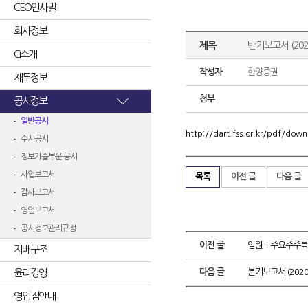
CEO인사말
회사정보
제목
반기보고서 (2020
CI소개
작성자
한양증권
재무정보
첨부
공시정보
일반공시
http://dart.fss.or.kr/pdf/d
수시공시
정보기술부문 공시
사업보고서
목록
이전 글
다음 글
감사보고서
영업보고서
공시정보관리규정
이전 글
임원ㆍ주요주주특
지배구조
윤리경영
다음 글
분기보고서 (2020.
영업점안내