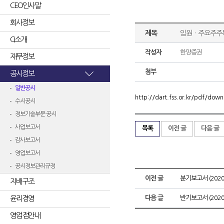
CEO인사말
회사정보
제목
임원ㆍ주요주주
CI소개
작성자
한양증권
재무정보
첨부
공시정보
일반공시
http://dart.fss.or.kr/pdf/d
수시공시
정보기술부문 공시
사업보고서
목록
이전 글
다음 글
감사보고서
영업보고서
공시정보관리규정
이전 글
분기보고서 (2020.
지배구조
윤리경영
다음 글
반기보고서 (2020.
영업점안내