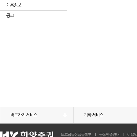
채용정보
공고
바로가기 서비스
기타 서비스
보호금융상품등록부
공동인증안내
이용