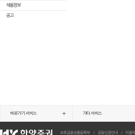
채용정보
공고
바로가기 서비스
기타 서비스
보호금융상품등록부
공동인증안내
이용