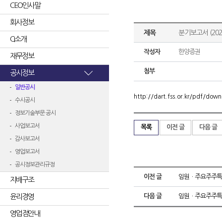
CEO인사말
회사정보
제목
분기보고서 (2020
CI소개
작성자
한양증권
재무정보
첨부
공시정보
일반공시
http://dart.fss.or.kr/pdf/d
수시공시
정보기술부문 공시
사업보고서
목록
이전 글
다음 글
감사보고서
영업보고서
공시정보관리규정
이전 글
임원ㆍ주요주주특
지배구조
윤리경영
다음 글
임원ㆍ주요주주특
영업점안내