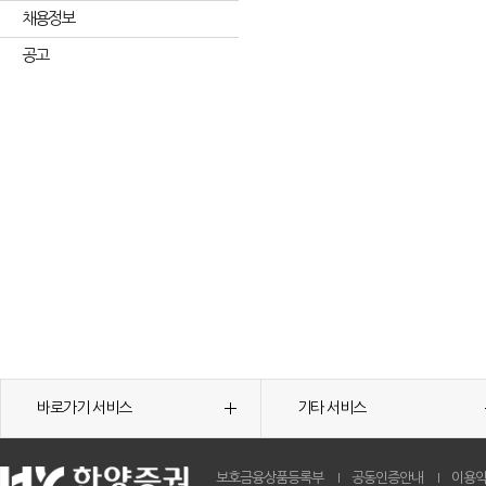
채용정보
공고
바로가기 서비스
기타 서비스
보호금융상품등록부
공동인증안내
이용