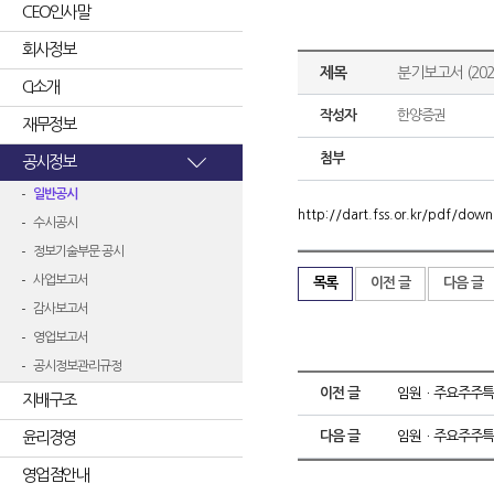
CEO인사말
회사정보
제목
분기보고서 (2020
CI소개
작성자
한양증권
재무정보
첨부
공시정보
일반공시
http://dart.fss.or.kr/pdf/d
수시공시
정보기술부문 공시
사업보고서
목록
이전 글
다음 글
감사보고서
영업보고서
공시정보관리규정
이전 글
임원ㆍ주요주주특
지배구조
윤리경영
다음 글
임원ㆍ주요주주특
영업점안내