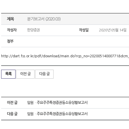
제목
분기보고서 (2020.03)
작성자
한양증권
작성일
2020년 05월 14일
첨부
http://dart.fss.or.kr/pdf/download/main.do?rcp_no=20200514000771&dc
목록
이전 글
다음 글
이전 글
임원ㆍ주요주주특정증권등소유상황보고서
다음 글
임원ㆍ주요주주특정증권등소유상황보고서